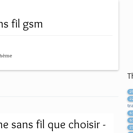
ns fil gsm
thème
T
2
2
tr
6
 sans fil que choisir -
6
2