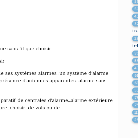
5
5
4
3
tr
2
te
e sans fil que choisir
3
ir
5
4
de ses systèmes alarmes...un système d'alarme
6
la présence d'antennes apparentes...alarme sans
6
5
7
paratif de centrales d'alarme...alarme extérieure
7
...choisir...de vols ou de...
1
2