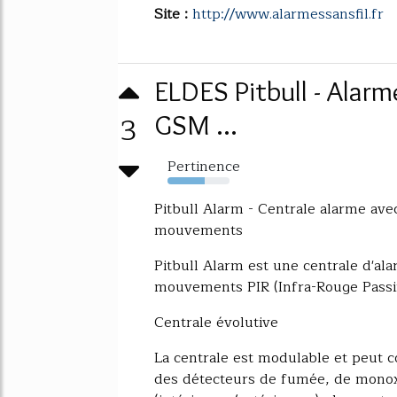
Site :
http://www.alarmessansfil.fr
ELDES Pitbull - Alarm
3
GSM ...
Pertinence
60%
Pitbull Alarm - Centrale alarme av
mouvements
Pitbull Alarm est une centrale d'al
mouvements PIR (Infra-Rouge Passif
Centrale évolutive
La centrale est modulable et peut 
des détecteurs de fumée, de monox