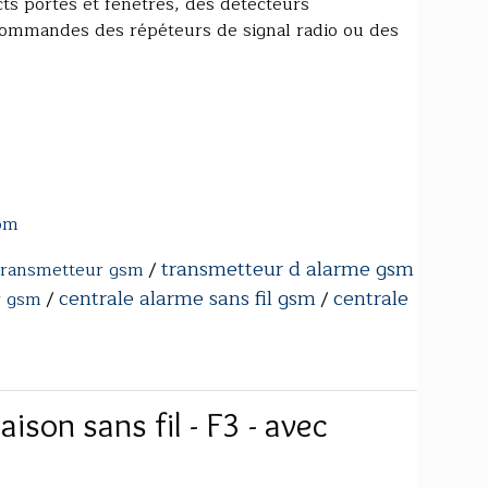
cts portes et fenêtres, des détecteurs
écommandes des répéteurs de signal radio ou des
com
transmetteur d alarme gsm
 transmetteur gsm
/
centrale alarme sans fil gsm
centrale
r gsm
/
/
son sans fil - F3 - avec