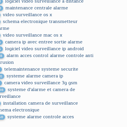
logiciel video surveillance a distance
3
maintenance centrale alarme
8
video surveillance os x
schema electronique transmetteur
arme
video surveillance mac os x
camera ip avec entree sortie alarme
6
logiciel video surveillance ip android
6
alarm acces control alarme controle anti
48
trusion
telemaintenance systeme securite
5
systeme alarme camera ip
81
camera video surveillance 3g gsm
3
systeme d'alarme et camera de
98
rveillance
installation camera de surveillance
hema electronique
systeme alarme controle acces
68