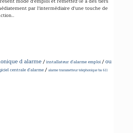
présent mode d'emploi et remettez-le à des tiers
médiatement par l'intermédiaire d'une touche de
ction...
honique d alarme
ou
/
/
installateur d'alarme emploi
/
giciel centrale d'alarme
alarme transmetteur telephonique ba 611