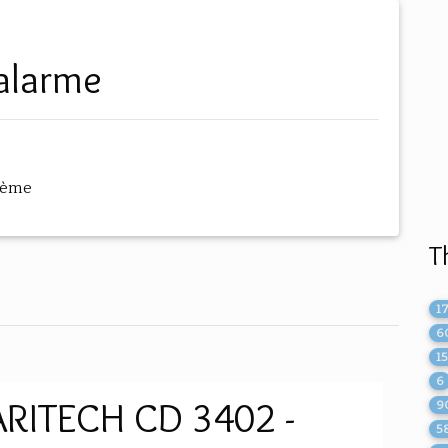
'alarme
hème
T
1
6
1
6
ARITECH CD 3402 -
9
5