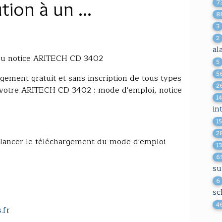
ion à un ...
7
8
3
2
al
ou notice ARITECH CD 3402
5
5
gement gratuit et sans inscription de tous types
2
 votre ARITECH CD 3402 : mode d'emploi, notice
1
in
1
2
 lancer le téléchargement du mode d'emploi
1
6
su
6
sc
4
.fr