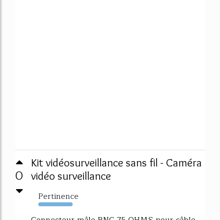
Kit vidéosurveillance sans fil - Caméra
0
vidéo surveillance
Pertinence
2283%
Connecteur mâle BNC 75 OHMS pour câble