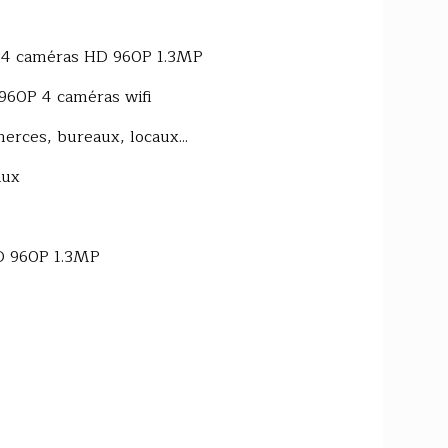
 IP 4 caméras HD 960P 1.3MP
 960P 4 caméras wifi
erces, bureaux, locaux...
aux
HD 960P 1.3MP