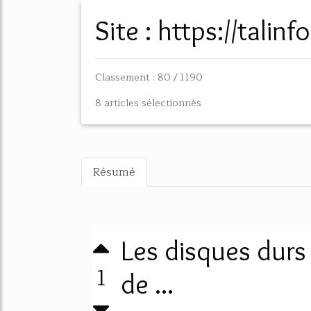
Site : https://talinfo
Classement : 80 / 1190
8 articles sélectionnés
Résumé
Les disques durs
1
de ...