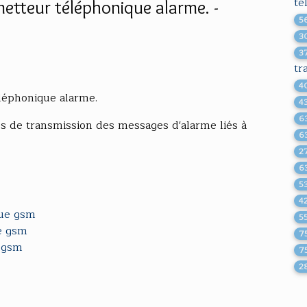
te
etteur téléphonique alarme. -
5
3
3
tr
4
léphonique alarme.
4
6
 de transmission des messages d'alarme liés à
6
2
6
5
4
que
gsm
5
e
gsm
7
r
gsm
7
2