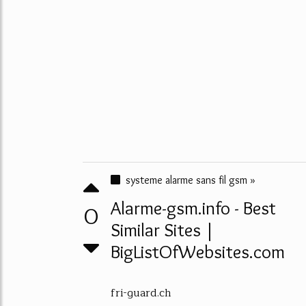
systeme alarme sans fil gsm »
Alarme-gsm.info - Best
0
Similar Sites |
BigListOfWebsites.com
fri-guard.ch