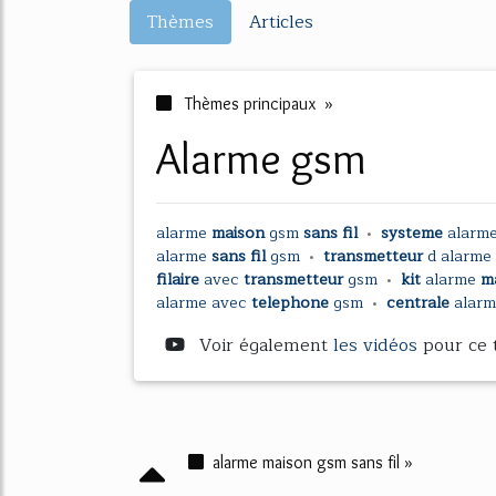
Thèmes
Articles
Thèmes principaux »
alarme gsm
alarme
maison
gsm
sans fil
•
systeme
alarm
alarme
sans fil
gsm
•
transmetteur
d
alarme
filaire
avec
transmetteur
gsm
•
kit
alarme
ma
alarme
avec
telephone
gsm
•
centrale
alar
Voir également
les vidéos
pour ce
alarme maison gsm sans fil »