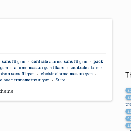
e
sans fil
gsm
•
centrale
alarme
sans fil
gsm
•
pack
 gsm
•
alarme
maison
gsm
filaire
•
centrale
alarme
T
ison sans fil
gsm
•
choisir
alarme
maison
gsm
•
me
avec
transmetteur
gsm
•
Suite ...
 thème
2
2
tr
2
4
2