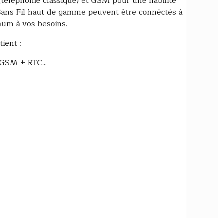
(téléphonie classique) et GSM pour une fiabilité
Sans Fil haut de gamme peuvent être connéctés à
mum à vos besoins.
ient :
GSM + RTC...