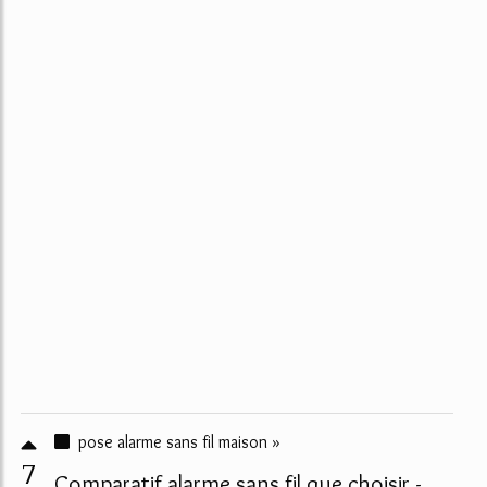
pose alarme sans fil maison »
7
Comparatif alarme sans fil que choisir -