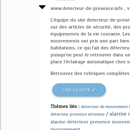
1317%
www.detecteur-de-presence.info , vo
L'équipe du site detecteur-de-prese
sur des articles de sécurité, des pr
équipements de la vie courante. Le
mouvements ont pris une part bien 
habitations, ce qui fait des détecte
puisqu'on peut le retrouver dans u
place l'éclairage automatique chez so
Retrouvez des rubriques complètes d
LIRE LA SUITE
Thèmes liés :
detecteur de mouvement in
alarme d
/
detecteur presence exterieur
alarme detecteur presence mouve
mouvement